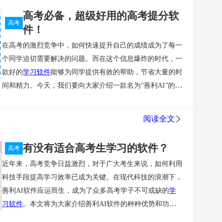
料来帮助学生放松心情，减轻压力。帮助学生保持平静和专
种学习方式，然而到了高三，随着知识的增加和考试内
测试和能力评价、招生录取方法等方面都带来了新的变革和
高考必备，超级好用的高考提分软
注。
容的变化，原有的学习方法可能不再适用。一些学生可
创新。新高考将更加关注学生的个性化发展和素质培养，更
高考
件！
能依然采用死记硬背的方式，而忽视了对知识的理解与
能够实现教育的多样性和多元化。对于广大学生和家长来
在高考的激烈竞争中，如何快速提升自己的成绩成为了每一
应用。这样的学习策略不仅效率低下，还容易造成学习
说，要更好地适应新高考，就要深入了解新高考的新特点和
个同学迫切需要解决的问题。而在这个信息爆炸的时代，一
其次，
高效的学习方法是提高备考效果的关键。AI技术可
的厌倦感，影响学生的学习兴趣和动力。
解决策略：
新要求，积极主动地参与新高考的实施和改革。相信通过共
款好的
学习软件
能够为同学提供有效的帮助，节省大量的时
以根据学生的学习情况和知识点掌握程度，提供个性化的学
1. 调整学习方法：鼓励学生进行知识的归纳与总结，以
同的努力，新高考必将培养出更多优秀的人才，推动教育事
间和精力。今天，我们要向大家介绍一款名为“善利AI”的高
习计划和学习资源。通过智能辅导和自动化评估，AI可以
理解为基础，而非单纯的记忆。例如，在数学学习中，
业的全面发展。
考提分软件，它不仅具有独特的功能，而且非常实用，受到
帮助学生发现自己的学习偏差并进行纠正，提高学习的效率
通过做题体会概念的应用，而不仅仅依赖公式的记忆。
善利AI官网：
https://www.sunrayai.cn
了广大同学和家长的一致好评。
和质量。同时，AI还可以为学生提供高质量的题目和解
2. 积极参与互动：参与讨论小组或者与同学进行交流，
阅读全文
一、个性化学习计划
善利AI根据每个同学的学习情况和目
析，帮助他们更好地理解和掌握知识点。
分享学习经验，互相促进理解和思考。
三、复习计划的
标，制定了个性化的学习计划。它会根据同学的薄弱环节和
不合理
许多高三生在备考复习时，没有制定合理的复习
有没有适合高考生学习的软件？
高考
知识点掌握情况，推荐相应的学习内容和练习题目，帮助同
另外，高考备考不仅仅是知识的积累，还需要良好的时间管
计划，导致复习效率低下。尤其是在临近考试的时候，
近年来，高考竞争日益激烈，对于广大考生来说，如何利用
学有针对性地进行复习，提高学习效率。
理和应对策略。AI技术可以帮助学生制定合理的学习计
许多学生会感到时间不够用，往往会选择“临阵磨枪”，
科技手段提高学习效率已成为关键。在现代科技的浪潮下，
划，并提醒他们注意休息和保持健康的生活方式。同时，通
结果导致知识掌握不牢，反而有可能影响成绩的提升。
善利AI软件应运而生，成为了众多高考学子不可或缺的
学
二、智能题库和模拟考试
善利AI拥有庞大的智能题库，涵
过智能化的考试模拟和评估，AI可以帮助学生了解自己在
此外，部分学生在复习中忽略了自己薄弱的科目，导致
习软件
。本文将为大家介绍善利AI软件的种种优势和功
盖了各个科目的知识点和历年高考精选真题。同学可以通过
各个科目上的优势和不足，及时调整学习策略，提高备考效
总分水平无法提升。
解决策略：
1. 制定科学的复习计
能，帮助广大考生更好地备战高考。
刷题和模拟考试，不断检验自己的学习成果，查漏补缺，加
果。