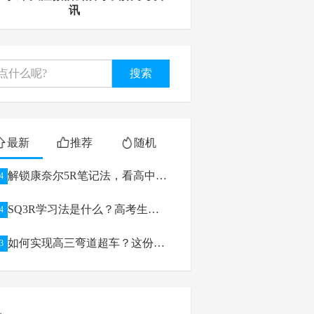
讯
搜索
最新
推荐
随机
解锁康奈尔5R笔记法，看高中生
4
如何逆袭学习
SQ3R学习法是什么？高考生如
4
何利用
如何实现高三弯道超车？这份高
3
考备考攻略给你