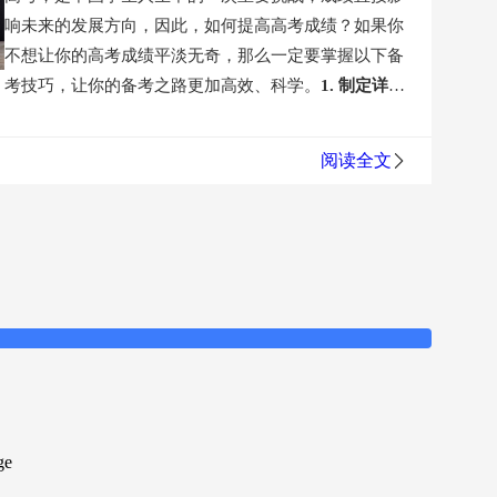
此外，善利AI软件还具备智能化的学习监测和反馈功能。
善利AI官网：
https://www.sunrayai.cn/
间。如果学习环境嘈杂、混乱，或者存在太多的干扰，
响未来的发展方向，因此，如何提高高考成绩？如果你
大的智能题库和模拟考试功能，在系统中进行大量的练
通过对学生学习进程的实时监控和分析，软件能够精准地评
都可能直接影响学生的学习效率。不良的学习环境使得
不想让你的高考成绩平淡无奇，那么一定要掌握以下备
习和模拟考试，既可以检测学习情况，又可以帮助他们
估学生的学习情况，及时发现学习问题，并给出相应的改进
学生无法专心思考，反而容易分心，从而导致学习效果
考技巧，让你的备考之路更加高效、科学。
1. 制定详细
熟悉考试的形式和内容，善利AI提供的题目和考试模式
建议。不仅如此，软件还能通过日常学习情况的统计分析，
不佳。
解决策略：
1. 创造良好的学习环境：选择安静的
的学习计划
制定学习计划是高效备考的基础。一个清晰
与真实高考非常接近，这可以在高考前充分适应考试环
帮助学生找到学习的薄弱环节和提升的潜力，从而有针对性
学习场所，保持桌面整洁，减少干扰因素，集中注意
的学习计划能够帮助你合理安排时间，确保各科目均衡
境，增强应试能力，从而取得更好的成绩。
善利AI还具
地进行补充和提高。这种个性化、精准化的辅导方式，无疑
阅读全文
力。
2. 和谐的家庭氛围：与家人沟通，争取一个支持和
发展。你可以按照以下步骤制定计划：
设定目标：明确
备良好的互动机制，家长和老师可以通过系统与孩子进
能够最大限度地提升学生的学习效果。
理解的家庭环境，能够在学习上得到更多帮助与支持。
你每科的目标分数，并把这些目标细分为阶段性目标。
行实时交流，了解孩子的学习情况，及时给予指导和支
3. 合理安排学习形式：在家学习与在校学习相结合，适
安排时间：根据科目的难易程度和你的掌握情况，合理
持，同时，孩子之间也可以进行交流和互动，相互鼓励
当变换学习形式，提高学习乐趣，避免厌倦。
六、身体
分配每天的学习时间。
定期调整：根据实际情况，及时
和学习，这种互动机制能够提高孩子的学习兴趣和积极
最后，善利AI软件还具备在线学习社区和互动交流平台，
健康的忽视
在高三备考的过程中，许多学生为了追求学
调整学习计划，确保能够适应新的学习需求。
2. 高效
性，增强他们对学习的投入。
最后，善利AI是一种强大
学生们可以在这里与全国各地的考生进行交流、分享学习经
习成绩，往往忽视身体的健康，长时间的高强度学习容
利用复习资料
选择合适的复习资料可以大大提高学习效
的工具，能够补救孩子高中成绩，它通过个性化的学习
验和心得体会。这种互联网化的学习方式，不仅方便了学生
易导致身体疲劳、免疫力下降等问题，甚至伴随各种生
率，比如“
善利AI高考备考系统
”，你可以考虑以下几
计划、智能题库和模拟考试、良好的互动机制等功能，
之间的交流，也为他们提供了更广阔的学习资源和思路。
理疾病。这不仅会影响日常的学习状态，更可能对精神
点：
做笔记：在复习过程中，及时做笔记，记录下重要
帮助孩子提升学习效果，取得优秀的成绩，如果你也对
心理造成负担，造成恶性循环。
解决策略：
1. 适量的身
的知识点和易错的地方，方便日后的复习。
整理错题
孩子的高中成绩感到担忧，不妨考虑善利AI，让孩子在
综上所述，善利AI软件凭借其强大的学习功能、丰富的学
体运动：定期参加体育锻炼，以增强体质，保持身心健
集：每次做题时，把错题整理成错题集，定期进行复
竞争中脱颖而出！
特别说明：需要在线练习读后续写，可
习资源和智能化的辅导方案，成为了高考学习的得力助手。
ge
康。
2. 营养均衡的饮食：合理搭配膳食，确保摄入足够
习，避免同样的错误重复出现。
3. 注重心理调节
备考期
前往善利AI官网进行使用。
https://www.sunr
善利AI官网：
各位考生只需下载安装善利AI软件，就能够充分利用科技
的营养，对身体的恢复与大脑的思维能力至关重要。