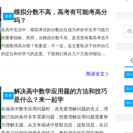
学习方案定制，不断提高自身的分析和决策能力。
想要
模拟分数不高，高考有可能考高分
了解善利AI的魅力，你可以在线体验一下，只需简单注
高考
吗？
册，就可以获得免费试用的机会，通过在线体验，你可
在高中生活中，模拟考试的分数往往成为评价学生学习能力
以深入了解善利AI的功能和应用场景，亲身体验其智能
的重要指标。然而，当模拟分数不高，是否意味着高考也不
分析和预测的能力。
在线体验的过程非常简单，首先，
可能取得高分呢？答案是：不一定。这主要取决于你对自己
你需要访问善利AI的官方网站（
https://www.sunrayai.c
的定位和对学习的态度。下面我们将从几个方面详细论
n/
），并注册一个账号，注册完成后，你可以登录到系
述。
二、了解自己的优势与劣势
模拟考试分数不高并不等
统，根据自己的需求选择相应的功能模块，比如，如果
同于你的实际能力低于预期，或者你在学习上存在问题。每
你是高三同学，可以选择组卷测试/全卷模拟，通过几套
阅读全文
09-1
个人的学习进度和方式都是不同的，有些人可能需要更多的
试题下来，系统会自动分析你的学习情况并给出反馈报
时间来理解和掌握知识，而有些人则能迅速吸收并运用所学
告，从而找到自己的不足点在哪，并且突破。
在线体验
09-1
解决高中数学应用题的方法和技巧
的内容。因此，你需要做的第一步就是深入了解自己的优势
期间，你可以自由探索善利AI的各项功能，并根据自己
高考
是什么？来一起学
和劣势，然后根据自身的特点制定出适合自己的学习计
的需求进行操作，善利AI的界面友好，操作简单，无需
09-1
在做高中数学应用问题时，首先要理解问题的含义，理
划。
善利AI
根据个人的实际学习情况，制定个性化学习方
专业的技术背景，任何人都可以轻松上手，在体验过程
解已知的条件非常需要问题，想要理解应用问题需要努
案，来达到高效的学习。
中，你还可以随时咨询客服，获取专业的技术支持和解
力理解主题，从文本描述中获取信息，提取信息，在日
答。
如果你想了解更多关于善利AI的信息，不妨在线体