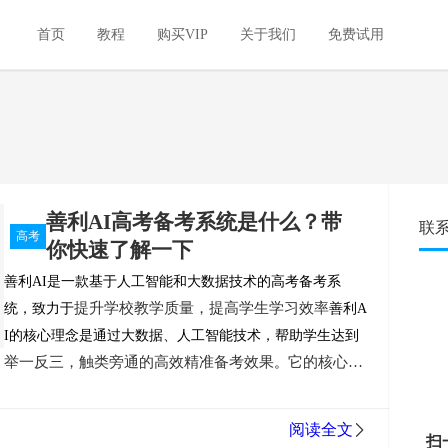
首页
教程
购买VIP
关于我们
免费试用
善利AI高考备考系统是什么？带
联
高考
你快速了解一下
善利AI是一款基于人工智能和大数据技术的高考备考系
提升学校教学质量，提高学生学习效率
统，致力于
善利A
I的核心理念是通过大数据、人工智能技术，帮助学生达到
举一反三，触类旁通的高效精准备考效果
它的核心优
。
势在于其强大的智能分析能力，它能够快速分析学生的
学习情况，发现潜在薄弱点，提供准确的数据反馈和学
阅读全文
扫
习建议，同时，善利AI还能够根据学习报告进行个性化