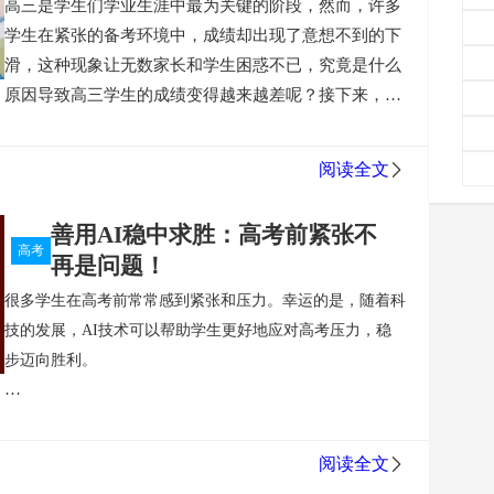
高三是学生们学业生涯中最为关键的阶段，然而，许多
新高考新在评价标准上的变化。以往的高考评价主要以分数
高考高频考点承载80%高考分数。
解决数学应用问题的
食，以保持最佳的学习状态。此外，适当的运动和娱乐活动
学生在紧张的备考环境中，成绩却出现了意想不到的下
为标准，而新高考则更加注重素质评价和综合评价。除了考
思路是什么？
首先，我们应该先理解问题的含义，了解
也能帮助我们缓解压力，提高学习效率。
总的来说，模拟
滑，这种现象让无数家长和学生困惑不已，究竟是什么
试成绩外，新高考还将考察学生的实践能力、综合素质以及
已知条件所需的问题（我们可以多读几遍），然后分析
分数不高并不代表高考不能考高分。只要你能正确地理解自
原因导致高三学生的成绩变得越来越差呢？接下来，我
综合素质发展情况。这样一来，学生们不再只是为了分数而
问题。我们可以用线段图来分析数量关系；最后，列出
己的能力和目标，制定合理的学习计划，并且付诸实践和保
们将深入探讨其中的几种主要原因，并提供有效的解决
努力，而是更注重全面发展和个性的培养。
新高考新在学业
公式并计算结果。过程写清楚，单位名称和答案要写清
持良好的身心状态，那么高考的高分并非遥不可及的梦想。
策略，帮助学生们顺利渡过这一艰难时期。
一、心理压
水平测试和能力评价上的创新。新高考引入了学业水平测试
楚。二是从已知条件转变为问题分析方法。第三，从应
善利AI官网：
https://www.sunrayai.cn/
阅读全文
力的积累
高三学生普遍面临很大的心理压力，不仅来自
和能力评价，这是对传统高考模式的一种突破和创新。学业
用题的问题入手，根据数量关系，找出解决这个问题所
微信公众号：
扫一扫了解详情
于学业的要求，还有来自家庭和社会的期望。这种压力
水平测试是对学生在学业上的掌握程度进行考查，而能力评
需的条件。有些条件可能是已知的，有些是未知的，然
善用AI稳中求胜：高考前紧张不
在一定程度上促使学生们更加努力地学习，但当压力过
价则是对学生运用知识和能力解决实际问题的能力进行评
后把未知的条件作为中间问题，找到解决中间问题所需
高考
再是问题！
大时，反而可能导致焦虑和抑郁情绪的滋生。许多学生
估。这种评价方式更加贴近学生的实际能力，能更好地评价
的条件，以便逐步推理，直到所需的条件可以从主题中
很多学生在高考前常常感到紧张和压力。幸运的是，随着科
在备考过程中，出现了“考试焦虑”的情况，心态崩溃，
学生的综合素质和学习能力。
找到。最后一点，多做多练，多做，也就会了。
特别说
技的发展，AI技术可以帮助学生更好地应对高考压力，稳
最终体现为考试时不能发挥正常水平。
解决策略：
为了
新高考新在招生录取方法上的改革。传统高考主要依靠分数
明：善利AI现在可以体验，快前往官网注册吧
善利AI官
步迈向胜利。
缓解心理压力，学生可以尝试以下几种方法：
1. 定期放
进行招生录取，而新高考则采用多维度的录取方式，综合考
https://www.sunrayai.cn/
网：
松：给自己安排放松时间，例如做一些喜欢的运动、听
虑学生的成绩、素质和特长等因素。这样一来，不仅可以更
首先，
高考前的紧张情绪是很正常的。毕竟，这是一场关系
音乐、看电影等，帮助身心放松。
2. 保持良好的作息：
好地发挥学生的优势，也能够更好地培养各类人才，促进素
到未来的重要考试。但是，过度的紧张和焦虑会影响学生的
保证充足的睡眠和健康的饮食是应对压力的重要基础。
质教育的发展。
阅读全文
发挥和思考能力。AI技术可以通过智能化的学习和阅读材
二、学习方法的不当
很多学生在高中阶段已经习惯了某
综上所述，新高考在考试内容和形式、评价标准、学业水平