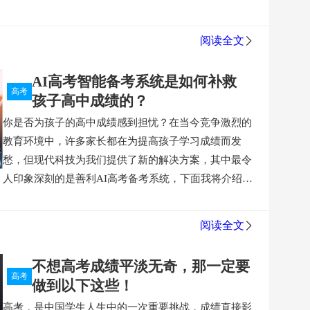
划：根据自己的实际情况，合理安排各科目的复习时
深对知识点的理解和记忆。
间，并对薄弱学科给予更多关注，确保全面提升。
2. 定
首先，善利AI软件具有强大的自动化学习功能，能够根据
期检测自我：通过模拟考试或阶段性的自测，检验复习
阅读全文
个人学习情况和需求制定个性化的学习计划。通过分析学生
三、实时数据分析
善利AI会对同学的学习情况和成绩进行
此外，利用AI技术可以拓宽学生的学科视野。通过智能化
效果，并及时调整复习计划。
3. 划分目标，分步进行：
的学科特点和薄弱环节，善利AI软件能够智能地为学生推
实时数据分析，为同学提供针对性的学习建议和指导。同学
的推荐系统和学科导航，学生可以更好地了解相关学科的前
将大的复习目标细化为小的阶段性目标，逐步实现，增
AI高考智能备考系统是如何补救
荐最适合的学习方法和教材，从而帮助学生事半功倍地提高
可以根据数据分析结果，及时调整自己的学习计划和方法。
高考
沿知识和发展动态，丰富自己的学科素养。同时，AI还可
强成就感和动力。
四、时间管理的失控
高三学生通常面
孩子高中成绩的？
学习效果。
以提供与高考相关的科学技术动态和热门话题，引导学生进
临大量的学习任务和作业，如果缺乏良好的时间管理能
你是否为孩子的高中成绩感到担忧？在当今竞争激烈的
四、视频课程和学习资料
善利AI还提供了丰富的视频课程
行思考和探索，培养创新思维和综合能力。
力，容易导致复习时间的浪费和作业的拖延。许多学生
教育环境中，许多家长都在为提高孩子学习成绩而发
和学习资料，涵盖了各个科目的知识点和解题技巧。同学可
习惯于临近截止日期时再赶工，结果往往造成疲劳和焦
愁，但现代科技为我们提供了新的解决方案，其中最令
其次，善利AI软件还拥有海量的学习资源和题库，可以为
以通过观看视频课程和学习资料，加深对知识点的理解和记
总之，AI技术在高考备考中发挥着越来越重要的作用。它
虑，影响学习效率。
解决策略：
1. 学会时间分配：在每
人印象深刻的是善利AI高考备考系统，下面我将介绍善
学生提供丰富多样的学习资料。不论是要复习课本知识还是
忆，提高解题能力。
不仅可以帮助学生放松心情、科学备考，还可以提供全方位
天的学习中，合理安排学习、休息、娱乐时间，避免长
利AI高考备考系统如何补救孩子高中成绩，帮助他们实
要备考真题，善利AI软件都能够为学生提供全面的辅导。
的学习支持和个性化的辅导服务。相信在AI的帮助下，高
时间集中精力于某一科目，造成疲劳。
2. 制定每日清
现优秀的成绩。
善利AI通过智能化的学习跟踪功能，能
而且，软件中的学习资源均由教育专家团队认证，保证了学
总之，“善利AI”是一款非常实用、高效的高考提分软件。它
考前的紧张不再是问题，学生们一定能够稳步走向胜利的彼
单：列出当天需要完成的任务，并针对每个任务制定具
阅读全文
够深入分析孩子的学习情况，它能够收集和分析大量数
习材料的权威性和准确性。学生们只需在家中使用善利AI
能够为同学提供个性化的学习计划、智能题库和模拟考试、
岸。
体的时间安排，有效跟踪进度。
3. 定期回顾与调整：每
据，包括学习习惯、薄弱科目、常犯的错误等，基于这
软件，就可以轻松获得线上辅导班、模拟考试等一系列高质
实时数据分析和指导、丰富的视频课程和学习资料以及互动
https://www.sunrayai.cn
善利AI官网：
周对自己的时间管理情况进行回顾，如果发现效率不
不想高考成绩平淡无奇，那一定要
些数据，善利AI可以制定个性化的学习计划，针对性地
量的辅导资源，为高考备考提供有力的支持。
高考
社区和学习小组等多种功能。如果你正在备战高考，不妨试
高，及时调整计划。
五、学习环境的影响
学习环境不仅
做到以下这些！
提供相应的学习资源和指导，这种个性化的学习方式可
试这款软件，相信它会为你带来意想不到的收获和进步！
包括课堂学习的氛围，还涉及到家庭和个人的学习空
高考，是中国学生人生中的一次重要挑战，成绩直接影
以最大程度地发挥潜力，提高学习效果。
系统还具备强