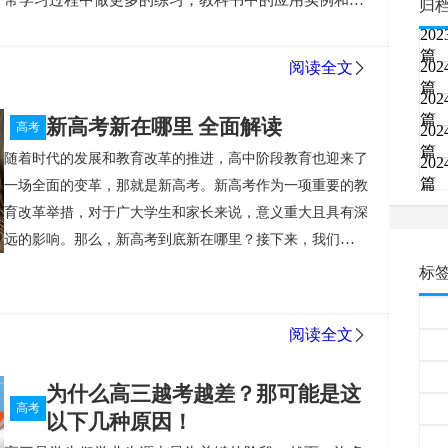
常学习过程中做更多的练习，教科书中的应用实例和同
归
验一下，亲身感受其强大的功能和优势。
步练习应用问题非常有用。
应用题看不懂怎么办有什么
三、制定合理的学习目标
当你明确了自己的学习优势和劣
202
方法和技巧吗？
方法和技巧是真正回到教科书教科书中
篇
势之后，下一步就是设定一个既具有挑战性又能够达成的目
202
阅读全文
探索基本知识，在提问者看来，所有的应用问题实际上
标。这个目标不仅要基于你的实际能力和模拟考试的结果，
篇
202
都是在教科书中找到关键的知识公式，他想调查你关键
还要考虑到高考的特殊性质。例如，你可以设定一些具体的
篇
新高考新在哪里 全面解读
高考
202
知识之间的这种联系，是系统的积累和应用，在做问题
知识点，或者选择一些有代表性的高考真题作为你的学习目
篇
随着时代的发展和教育改革的推进，高中阶段教育也迎来了
时，你越了解提问者的意图，提高注意力，提高理解能
202
标。
篇
一场全面的变革，那就是新高考。新高考作为一项重要的教
力，提高阅读能力，使教科书彻底阅读，每个公式如何
四、付诸实践并调整策略
有了明确的学习目标之后，就需
育改革举措，对于广大学生和家长来说，意义重大且具有深
推出这个公式与下一个公式一致。
课后练习，真正思考
要付诸行动。在这个过程中，你需要保持积极的学习态度，
远的影响。那么，新高考到底新在哪里？接下来，我们将从
与教材的契合点，然后做题，做题，再看应用题。这个
坚持每天都有一定的学习时间，并且注重反思和总结。同
多个维度全面解读新高考的新特点，让大家对新高考有一个
应用题他要考的是教材中的哪个知识点，教材的基础知
标
时，如果你发现自己的学习方法或策略不太有效，也不要害
更清晰，更全面的认识。
识是所有应用题的关键，这些应用题基本上都是在考察
怕做出调整。记住，成功的关键不在于一开始就做得完美，
新高考新在考试内容和形式上的改变。传统的高考主要以考
本章的公式和例题，从而提高了我们解决应用题的能力
而在于你是否愿意持续学习和改进。
阅读全文
试成绩为依据，而新高考则注重学生的全面素质和综合能
和技巧。
在这里我强烈推荐大家使用善利AI高考备考系
力。新高考取消了以往的9门考试科目，采用综合考试和选
统，为什么我一定要说它，因为它题库里面每道高考精
五、保持良好的身心状态
最后，我们需要注意的是，良好
为什么高三越考越差？那可能是这
考的方式，更加注重学生的个性化发展和兴趣培养。这让学
选真题和高考模拟题都做了多维度、多角度、多标签标
高考
的身心状态对于高考成绩的提高也是非常重要的。因此，无
以下几种原因！
生们有更多的选择余地，也更能发挥自己的特长和优势。
注和归类，考点考查频率/难度系数五星级匹配，20%
论学习压力有多大，我们都应该保证足够的休息和合理的饮