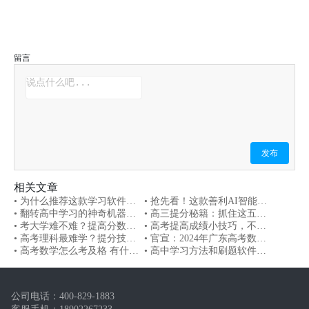
留言
发布
相关文章
• 为什么推荐这款学习软件，
• 抢先看！这款善利AI智能学
因为它真正做到了“一生一案”
• 翻转高中学习的神奇机器，
习机让学习变得轻松愉快
• 高三提分秘籍：抓住这五
高考学习软件即刻启航！
• 考大学难不难？提高分数方
点，成绩大幅提升！
• 高考提高成绩小技巧，不看
法，高考生看过来！
• 高考理科最难学？提分技巧
后悔系列! AI来帮你
• 官宣：2024年广东高考数学
在这里
• 高考数学怎么考及格 有什么
卷结构调整！（附专家点评）
• 高中学习方法和刷题软件，
方法和技巧吗？
带你提高高考成绩！
公司电话：
400-829-1883