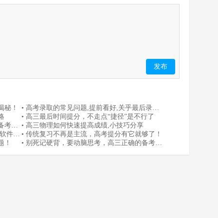
发布
揭秘！
• 高考录取的常见问题,提前看好,关乎最后录
略
取！
• 高三最后时间提分，不走点“捷径”是不行了
备考系
• 高三物理如何快速提高成绩,小技巧分享
软件-
• 传统复习不再是主流，高考提分有它就够了！
题！
• 别死记硬背，要动脑思考，高三正确的备考方
式