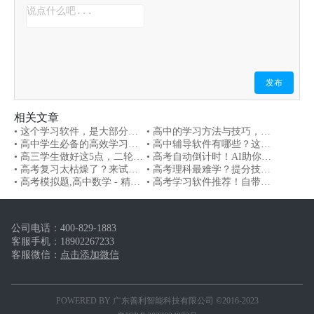
发布
相关文章
• 这个学习软件，是大部分高
• 高中的学习方法与技巧，高
考生的选择！因为它高效！
• 高中学生必备的高效学习方
考学习软件有什么帮助吗？
• 高中辅导软件有哪些？这款
法，推荐这款强大的高考刷题
• 高三学生做好这5点，二轮复
学习软件来瞧一下
• 高考自动倒计时！AI助你一
软件
习不用愁！助你形成完善的高
• 高考复习太枯燥了？来试一
臂之力！
• 高考理科最难学？提分技巧
考知识体系
下这款善利AI
• 高考模拟题,高中数学 - 精选
在这里
• 高考学习软件推荐！自带高
真题库
考精选真题
公司电话：
400-829-1883
客服手机：
18902267233
客服微信：
点击添加微信
POWERED BY 广东善利智能科技有限公司 ©2016-2023