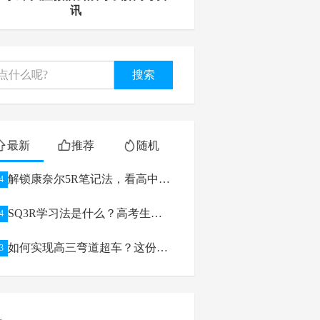
讯
搜索
最新
推荐
随机
解锁康奈尔5R笔记法，看高中生
4
如何逆袭学习
SQ3R学习法是什么？高考生如
4
何利用
如何实现高三弯道超车？这份高
3
考备考攻略给你