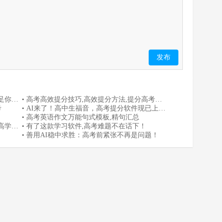
发布
足你的
• 高考高效提分技巧,高效提分方法,提分高考必
考
备秘籍
• AI来了！高中生福音，高考提分软件现已上
线！
• 高考英语作文万能句式模板,精句汇总
高学习
• 有了这款学习软件,高考难题不在话下！
• 善用AI稳中求胜：高考前紧张不再是问题！