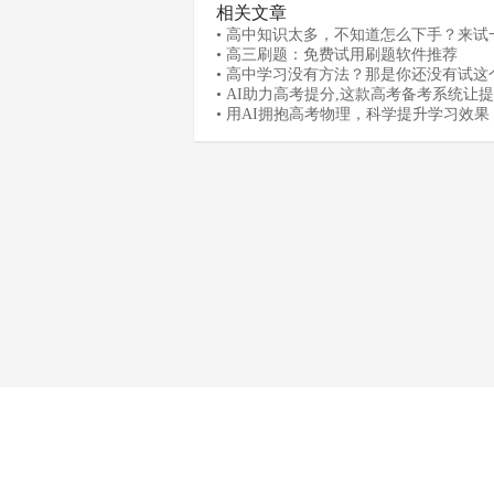
相关文章
• 高中知识太多，不知道怎么下手？来试
个高考学习软件
• 高三刷题：免费试用刷题软件推荐
• 高中学习没有方法？那是你还没有试这
软件善利AI!
• AI助力高考提分,这款高考备考系统让
单
• 用AI拥抱高考物理，科学提升学习效果