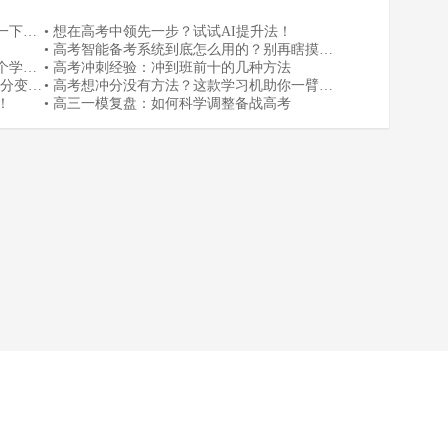
一下这
• 想在高考中领先一步？试试AI提升法！
• 高考智能备考系统到底怎么用的？别再瞎摸索
个学习
了，看这里
• 高考冲刺经验：冲到班前十的几种方法
提分变简
• 高考想冲分没有方法？这款学习机助你一臂之
！
力！
• 高三一模复盘：如何科学调整备战高考