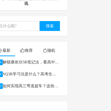
讯
搜索
最新
推荐
随机
解锁康奈尔5R笔记法，看高中生
4
如何逆袭学习
SQ3R学习法是什么？高考生如
4
何利用
如何实现高三弯道超车？这份高
3
考备考攻略给你