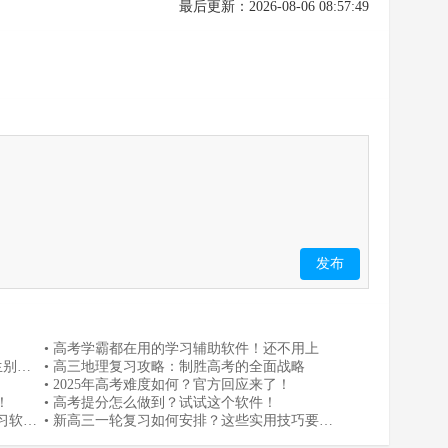
最后更新：2026-08-06 08:57:49
发布
• 高考学霸都在用的学习辅助软件！还不用上
生别错
• 高三地理复习攻略：制胜高考的全面战略
• 2025年高考难度如何？官方回应来了！
！
• 高考提分怎么做到？试试这个软件！
习软
• 新高三一轮复习如何安排？这些实用技巧要记
住