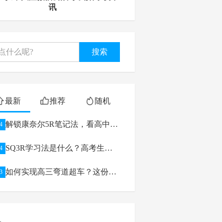
讯
搜索
最新
推荐
随机
解锁康奈尔5R笔记法，看高中生
4
如何逆袭学习
SQ3R学习法是什么？高考生如
4
何利用
如何实现高三弯道超车？这份高
3
考备考攻略给你