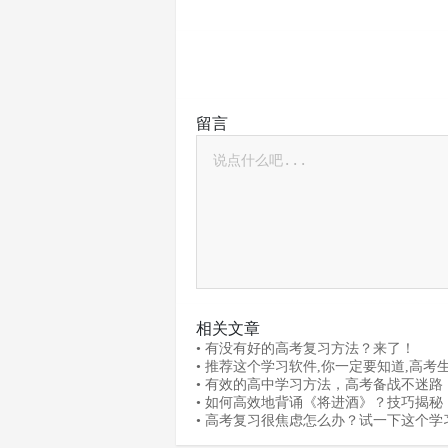
留言
相关文章
• 有没有好的高考复习方法？来了！
• 推荐这个学习软件,你一定要知道,高考
过！
• 有效的高中学习方法，高考备战不迷路
• 如何高效地背诵《将进酒》？技巧揭秘
• 高考复习很焦虑怎么办？试一下这个学
件！