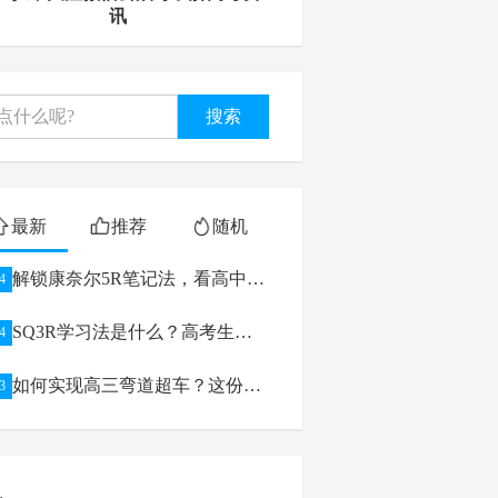
讯
搜索
最新
推荐
随机
解锁康奈尔5R笔记法，看高中生
4
如何逆袭学习
SQ3R学习法是什么？高考生如
4
何利用
如何实现高三弯道超车？这份高
3
考备考攻略给你