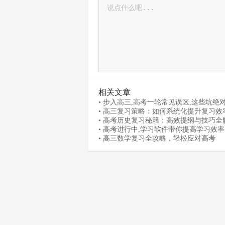
相关文章
• 步入高三,高考一轮常见误区,这些坑绝
踩！
• 高三复习策略：如何系统化提升复习效
绩
• 高考历史复习秘籍：高效提纲与技巧全
• 高考进行中,学习软件带你提高学习效
• 高三数学复习全攻略，轻松应对高考