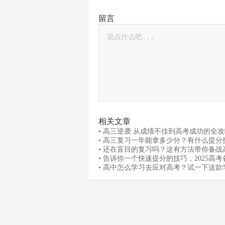
留言
相关文章
• 高三逆袭:从成绩不佳到高考成功的全
• 高三复习一年能拿多少分？有什么提分
• 还在盲目的复习吗？这有方法带你备战
• 告诉你一个快速提分的技巧，2025高
轻松！
• 高中怎么学习去应对高考？试一下这款
件！