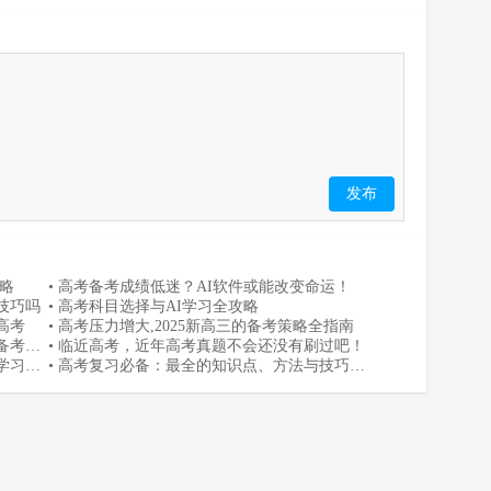
发布
攻略
• 高考备考成绩低迷？AI软件或能改变命运！
技巧吗
• 高考科目选择与AI学习全攻略
高考
• 高考压力增大,2025新高三的备考策略全指南
考备考更
• 临近高考，近年高考真题不会还没有刷过吧！
学习软
• 高考复习必备：最全的知识点、方法与技巧大
揭秘