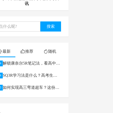
讯
搜索
最新
推荐
随机
解锁康奈尔5R笔记法，看高中生
4
如何逆袭学习
SQ3R学习法是什么？高考生如
4
何利用
如何实现高三弯道超车？这份高
3
考备考攻略给你