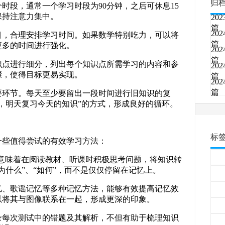
归
个时段，通常一个学习时段为90分钟，之后可休息15
保持注意力集中。
202
篇
202
科目，合理安排学习时间。如果数学特别吃力，可以将
篇
更多的时间进行强化。
202
篇
知识点进行细分，列出每个知识点所需学习的内容和参
202
骤，使得目标更易实现。
篇
202
篇
重要环节。每天至少要留出一段时间进行旧知识的复
，明天复习今天的知识”的方式，形成良好的循环。
标
一些值得尝试的有效学习方法：
动学习意味着在阅读教材、听课时积极思考问题，将知识转
为什么”、“如何”，而不是仅仅停留在记忆上。
记忆、歌谣记忆等多种记忆方法，能够有效提高记忆效
以将其与图像联系在一起，形成更深的印象。
记录每次测试中的错题及其解析，不但有助于梳理知识