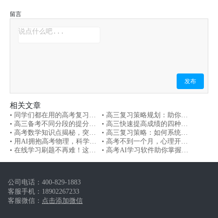
留言
发布
相关文章
• 同学们都在用的高考复习软
• 高三复习策略规划：助你轻
件,为什么它这么受欢迎！
• 高三备考不同分段的提分策
松应对高考
• 高三快速提高成绩的四种学
略，通关秘密都在这了
• 高考数学知识点揭秘，突破
习方法,高考党快进来！
• 高三复习策略：如何系统化
数学！
• 用AI拥抱高考物理，科学提
提升复习效率与成绩
• 高考不到一个月，心理开始
升学习效果！
• 在线学习刷题不再难！这款
焦虑了怎么办？
• 高考AI学习软件助你掌握高
学习工具你会爱上
中学习方法与技巧！
公司电话：
400-829-1883
客服手机：
18902267233
客服微信：
点击添加微信