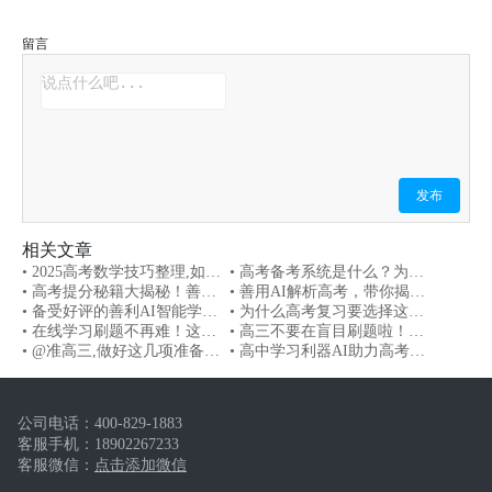
留言
发布
相关文章
• 2025高考数学技巧整理,如何
• 高考备考系统是什么？为什
提高答题准确率
• 高考提分秘籍大揭秘！善利
么这么好用？
• 善用AI解析高考，带你揭开
AI带你飞升巅峰
• 备受好评的善利AI智能学习
真相！你掌握了吗？
• 为什么高考复习要选择这个
机—选择学习机不再纠结
• 在线学习刷题不再难！这款
学习软件？看完就明白了
• 高三不要在盲目刷题啦！高
学习工具你会爱上
• @准高三,做好这几项准备工
效做题才是关键
• 高中学习利器AI助力高考冲
作,抢先一步高考备考
刺，提高学习效率！
公司电话：
400-829-1883
客服手机：
18902267233
客服微信：
点击添加微信