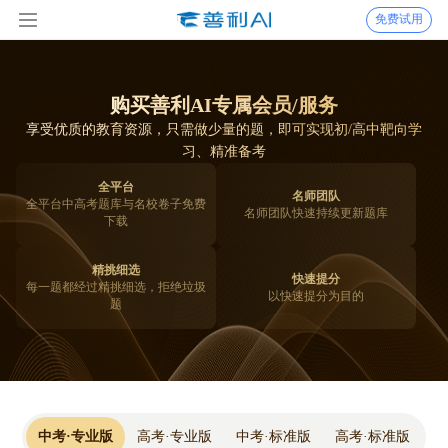
免费试用
购买善利AI专属会员/服务
享受优质的教育资源，只需做少量的题，即可实现初/高中靶向学
习、精准备考
全平台
名师团队
全平台中高考题库与名校卷子免费
名师团队快速持续更新题库
下载
精挑细选
快速提分
每一题都经过精挑细选，拒绝垃圾
以快速提分为目的
题
中考·专业版
高考·专业版
中考·标准版
高考·标准版